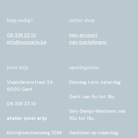
hulp nodig?
hulp nodig?
online shop
online shop
09 336 23 10
09 336 23 10
mijn account
mijn account
info@joostarijs.be
info@joostarijs.be
mijn bestellingen
mijn bestellingen
joost arijs
joost arijs
openingsuren
openingsuren
Vlaanderenstraat 24
Vlaanderenstraat 24
Dinsdag t.e.m. zaterdag
Dinsdag t.e.m. zaterdag
9000 Gent
9000 Gent
Gent: van 9u tot 18u
Gent: van 9u tot 18u
09 336 23 10
09 336 23 10
Sint-Denijs-Westrem: van
Sint-Denijs-Westrem: van
atelier joost arijs
atelier joost arijs
10u tot 18u
10u tot 18u
Kortrijksesteenweg 1086
Kortrijksesteenweg 1086
Gesloten op maandag,
Gesloten op maandag,