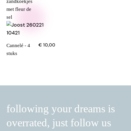
zandkoekjes
met fleur de
sel
€ 10,00
Cannelé - 4
stuks
following your dreams is
following your dreams is
overrated, just follow us
overrated, just follow us