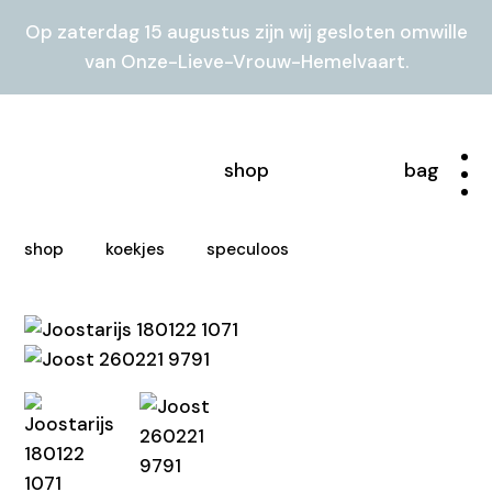
Op zaterdag 15 augustus zijn wij gesloten omwille
van Onze-Lieve-Vrouw-Hemelvaart.
login
shop
bag
home
shop
koekjes
speculoos
shop
business gifts
about
where to find us